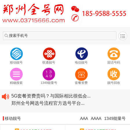
搜索手机号
移动靓号
联通靓号
电信靓号
固话号码
2020​移动最新套餐资费...
2020​联通最新套餐资费...
精确搜索
1349能量号
套餐资费
靓号回收
2020​电信最新套餐资费...
5G套餐资费贵吗？与国际相比很低会...
郑州全号网选号流程官方选号平台...
2020​移动最新套餐资费...
2020​联通最新套餐资费...
移动靓号
AAA
AAAA
1349能量号
2020​电信最新套餐资费...