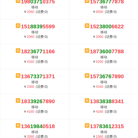
198
0371
0375
157
3677
7878
5G套餐资费贵吗？与国际相比很低会...
移动
移动
郑州全号网选号流程官方选号平台...
￥
2060
(话费:0)
￥
6500
(话费:0)
151
8839
5599
152
3800
6622
移动
移动
￥
2060
(话费:0)
￥
2060
(话费:0)
182
3677
1166
187
3600
7788
移动
移动
￥
4160
(话费:0)
￥
5200
(话费:0)
136
7337
1371
157
3676
7890
移动
移动
￥
1560
(话费:0)
￥
4160
(话费:0)
183
3926
7890
138
3838
8341
移动
移动
￥
4160
(话费:0)
￥
4160
(话费:0)
136
1984
0518
137
8361
2315
移动
移动
￥
2060
(话费:0)
￥
1560
(话费:0)