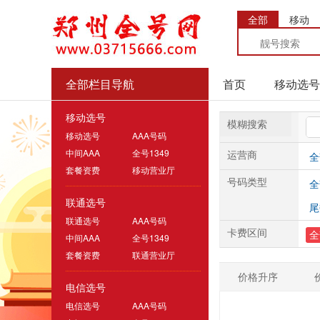
全部
移动
全部栏目导航
首页
移动选号
移动选号
模糊搜索
移动选号
AAA号码
中间AAA
全号1349
运营商
全
套餐资费
移动营业厅
号码类型
全
联通选号
尾
联通选号
AAA号码
卡费区间
全
中间AAA
全号1349
套餐资费
联通营业厅
价格升序
电信选号
电信选号
AAA号码