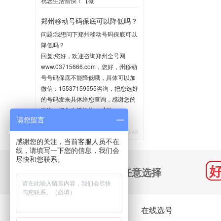
祝您生活愉快！【微
信:15537159555】
郑州移动号码保底可以降低吗？
2020-06-02 10:35
问题:我想问下郑州移动号码保底可以
降低吗？
回复:您好，欢迎咨询郑州全号网
www.03715666.com，您好，州移动
号号码保底不能降低哦，具体可以加
微信：15537159555咨询，把您选好
的号码发来具体给您查询，感谢您的
咨询，祝您生活愉快！【微
请您留言
信:15537159555】
2020-05-21 10:48
感谢您的关注，当前客服人员不在
线，请填写一下您的信息，我们会
尽快和您联系。
千万号码 任意选择
关于我们
在线选号