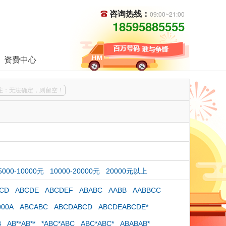
咨询热线：
09:00~21:00
18595885555
资费中心
注：无法确定，则留空！
5000-10000元
10000-20000元
20000元以上
CD
ABCDE
ABCDEF
ABABC
AABB
AABBCC
000A
ABCABC
ABCDABCD
ABCDEABCDE*
B
AB**AB**
*ABC*ABC
ABC*ABC*
ABABAB*