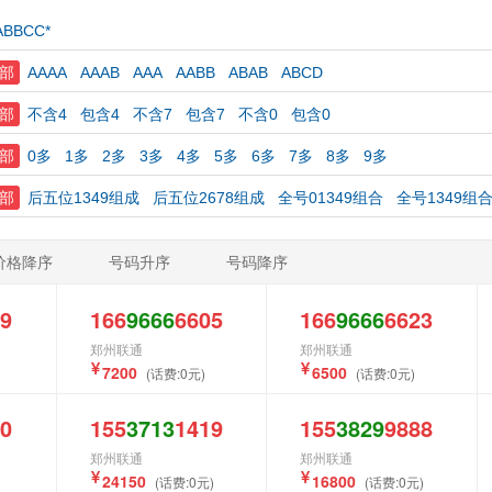
ABBCC*
部
AAAA
AAAB
AAA
AABB
ABAB
ABCD
部
不含4
包含4
不含7
包含7
不含0
包含0
部
0多
1多
2多
3多
4多
5多
6多
7多
8多
9多
部
后五位1349组成
后五位2678组成
全号01349组合
全号1349组
价格降序
号码升序
号码降序
9
166
9666
6605
166
9666
6623
郑州联通
郑州联通
7200
6500
(话费:0元)
(话费:0元)
0
155
3713
1419
155
3829
9888
郑州联通
郑州联通
24150
16800
(话费:0元)
(话费:0元)