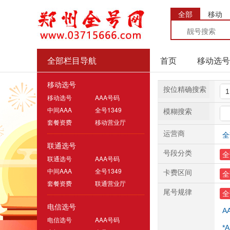
全部
移动
全部栏目导航
首页
移动选号
移动选号
按位精确搜索
移动选号
AAA号码
中间AAA
全号1349
模糊搜索
套餐资费
移动营业厅
运营商
全
联通选号
号段分类
全
联通选号
AAA号码
中间AAA
全号1349
卡费区间
全
套餐资费
联通营业厅
尾号规律
全
电信选号
A
电信选号
AAA号码
*