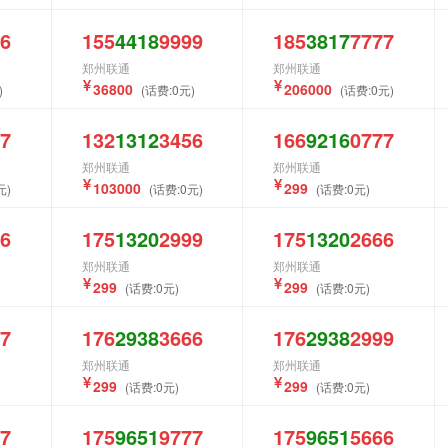
6
155
4418
9999
185
3817
7777
郑州联通
郑州联通
36800
206000
)
(话费:0元)
(话费:0元)
7
132
1312
3456
166
9216
0777
郑州联通
郑州联通
103000
299
元)
(话费:0元)
(话费:0元)
6
175
1320
2999
175
1320
2666
郑州联通
郑州联通
299
299
(话费:0元)
(话费:0元)
7
176
2938
3666
176
2938
2999
郑州联通
郑州联通
299
299
(话费:0元)
(话费:0元)
7
175
9651
9777
175
9651
5666