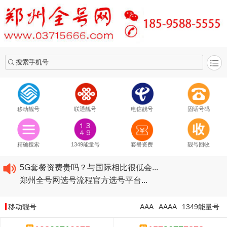
搜索手机号
移动靓号
联通靓号
电信靓号
固话号码
2020​移动最新套餐资费...
2020​联通最新套餐资费...
精确搜索
1349能量号
套餐资费
靓号回收
2020​电信最新套餐资费...
5G套餐资费贵吗？与国际相比很低会...
郑州全号网选号流程官方选号平台...
2020​移动最新套餐资费...
2020​联通最新套餐资费...
移动靓号
AAA
AAAA
1349能量号
2020​电信最新套餐资费...