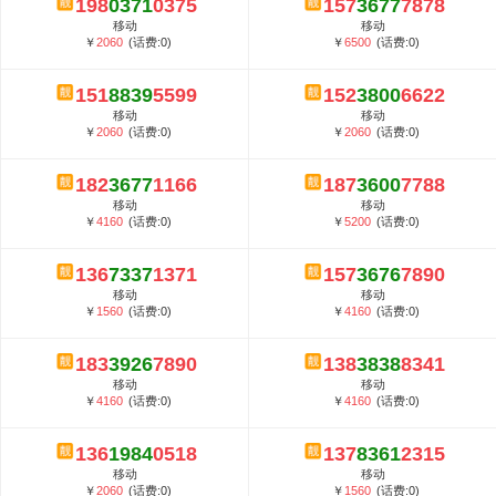
198
0371
0375
157
3677
7878
5G套餐资费贵吗？与国际相比很低会...
移动
移动
郑州全号网选号流程官方选号平台...
￥
2060
(话费:0)
￥
6500
(话费:0)
151
8839
5599
152
3800
6622
移动
移动
￥
2060
(话费:0)
￥
2060
(话费:0)
182
3677
1166
187
3600
7788
移动
移动
￥
4160
(话费:0)
￥
5200
(话费:0)
136
7337
1371
157
3676
7890
移动
移动
￥
1560
(话费:0)
￥
4160
(话费:0)
183
3926
7890
138
3838
8341
移动
移动
￥
4160
(话费:0)
￥
4160
(话费:0)
136
1984
0518
137
8361
2315
移动
移动
￥
2060
(话费:0)
￥
1560
(话费:0)