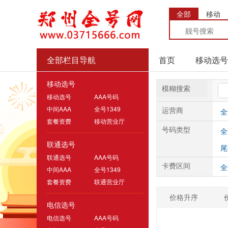
全部
移动
全部栏目导航
首页
移动选号
移动选号
模糊搜索
移动选号
AAA号码
中间AAA
全号1349
运营商
全
套餐资费
移动营业厅
号码类型
全
联通选号
尾
联通选号
AAA号码
卡费区间
全
中间AAA
全号1349
套餐资费
联通营业厅
价格升序
电信选号
电信选号
AAA号码