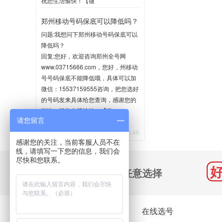
祝您生活愉快！【微
信:15537159555】
郑州移动号码保底可以降低吗？
2020-06-02 10:35
问题:我想问下郑州移动号码保底可以
降低吗？
回复:您好，欢迎咨询郑州全号网
www.03715666.com，您好，州移动
号号码保底不能降低哦，具体可以加
微信：15537159555咨询，把您选好
的号码发来具体给您查询，感谢您的
咨询，祝您生活愉快！【微
请您留言
信:15537159555】
2020-05-21 10:48
感谢您的关注，当前客服人员不在
线，请填写一下您的信息，我们会
尽快和您联系。
千万号码 任意选择
关于我们
在线选号