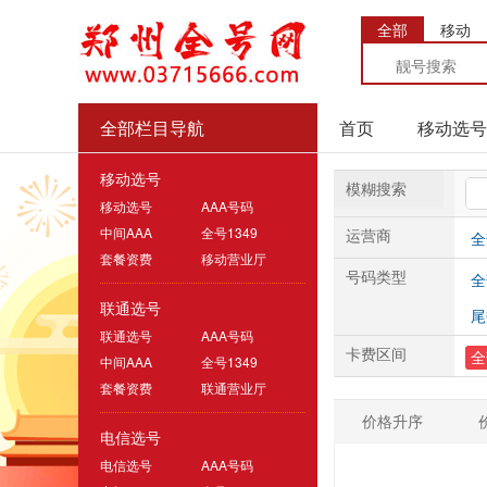
全部
移动
全部栏目导航
首页
移动选号
移动选号
模糊搜索
移动选号
AAA号码
中间AAA
全号1349
运营商
全
套餐资费
移动营业厅
号码类型
全
联通选号
尾
联通选号
AAA号码
卡费区间
全
中间AAA
全号1349
套餐资费
联通营业厅
价格升序
电信选号
电信选号
AAA号码