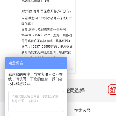
祝您生活愉快！【微
信:15537159555】
郑州移动号码保底可以降低吗？
2020-06-02 10:35
问题:我想问下郑州移动号码保底可以
降低吗？
回复:您好，欢迎咨询郑州全号网
www.03715666.com，您好，州移动
号号码保底不能降低哦，具体可以加
微信：15537159555咨询，把您选好
的号码发来具体给您查询，感谢您的
咨询，祝您生活愉快！【微
请您留言
信:15537159555】
2020-05-21 10:48
感谢您的关注，当前客服人员不在
线，请填写一下您的信息，我们会
尽快和您联系。
千万号码 任意选择
关于我们
在线选号