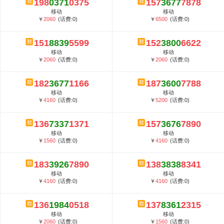
198
0371
0375
157
3677
7878
5G套餐资费贵吗？与国际相比很低会...
移动
移动
郑州全号网选号流程官方选号平台...
￥
2060
(话费:0)
￥
6500
(话费:0)
151
8839
5599
152
3800
6622
移动
移动
￥
2060
(话费:0)
￥
2060
(话费:0)
182
3677
1166
187
3600
7788
移动
移动
￥
4160
(话费:0)
￥
5200
(话费:0)
136
7337
1371
157
3676
7890
移动
移动
￥
1560
(话费:0)
￥
4160
(话费:0)
183
3926
7890
138
3838
8341
移动
移动
￥
4160
(话费:0)
￥
4160
(话费:0)
136
1984
0518
137
8361
2315
移动
移动
￥
2060
(话费:0)
￥
1560
(话费:0)