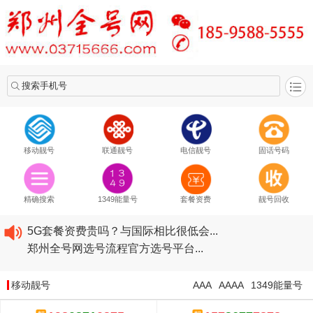
搜索手机号
移动靓号
联通靓号
电信靓号
固话号码
2020​移动最新套餐资费...
2020​联通最新套餐资费...
精确搜索
1349能量号
套餐资费
靓号回收
2020​电信最新套餐资费...
5G套餐资费贵吗？与国际相比很低会...
郑州全号网选号流程官方选号平台...
2020​移动最新套餐资费...
2020​联通最新套餐资费...
移动靓号
AAA
AAAA
1349能量号
2020​电信最新套餐资费...