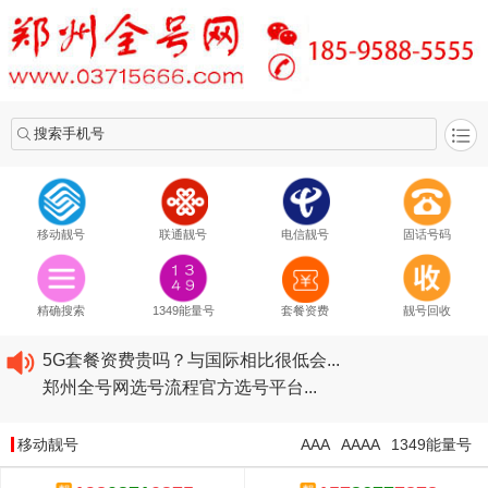
搜索手机号
移动靓号
联通靓号
电信靓号
固话号码
2020​移动最新套餐资费...
2020​联通最新套餐资费...
精确搜索
1349能量号
套餐资费
靓号回收
2020​电信最新套餐资费...
5G套餐资费贵吗？与国际相比很低会...
郑州全号网选号流程官方选号平台...
2020​移动最新套餐资费...
2020​联通最新套餐资费...
移动靓号
AAA
AAAA
1349能量号
2020​电信最新套餐资费...