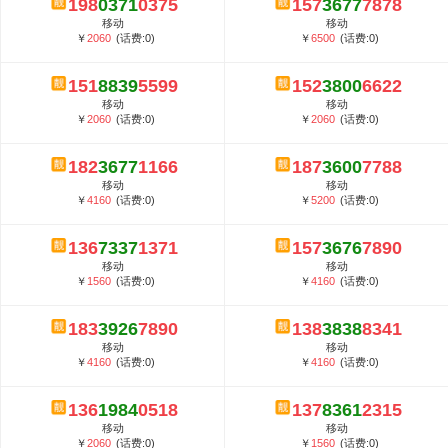
198
0371
0375
157
3677
7878
5G套餐资费贵吗？与国际相比很低会...
移动
移动
郑州全号网选号流程官方选号平台...
￥
2060
(话费:0)
￥
6500
(话费:0)
151
8839
5599
152
3800
6622
移动
移动
￥
2060
(话费:0)
￥
2060
(话费:0)
182
3677
1166
187
3600
7788
移动
移动
￥
4160
(话费:0)
￥
5200
(话费:0)
136
7337
1371
157
3676
7890
移动
移动
￥
1560
(话费:0)
￥
4160
(话费:0)
183
3926
7890
138
3838
8341
移动
移动
￥
4160
(话费:0)
￥
4160
(话费:0)
136
1984
0518
137
8361
2315
移动
移动
￥
2060
(话费:0)
￥
1560
(话费:0)