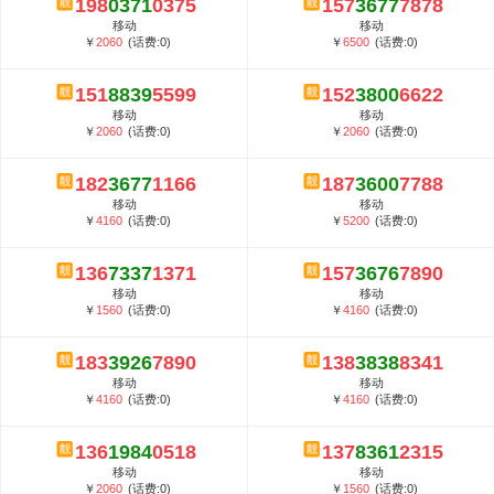
198
0371
0375
157
3677
7878
5G套餐资费贵吗？与国际相比很低会...
移动
移动
郑州全号网选号流程官方选号平台...
￥
2060
(话费:0)
￥
6500
(话费:0)
151
8839
5599
152
3800
6622
移动
移动
￥
2060
(话费:0)
￥
2060
(话费:0)
182
3677
1166
187
3600
7788
移动
移动
￥
4160
(话费:0)
￥
5200
(话费:0)
136
7337
1371
157
3676
7890
移动
移动
￥
1560
(话费:0)
￥
4160
(话费:0)
183
3926
7890
138
3838
8341
移动
移动
￥
4160
(话费:0)
￥
4160
(话费:0)
136
1984
0518
137
8361
2315
移动
移动
￥
2060
(话费:0)
￥
1560
(话费:0)