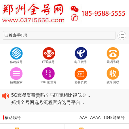
搜索手机号
移动靓号
联通靓号
电信靓号
固话号码
2020​移动最新套餐资费...
2020​联通最新套餐资费...
精确搜索
1349能量号
套餐资费
靓号回收
2020​电信最新套餐资费...
5G套餐资费贵吗？与国际相比很低会...
郑州全号网选号流程官方选号平台...
2020​移动最新套餐资费...
2020​联通最新套餐资费...
移动靓号
AAA
AAAA
1349能量号
2020​电信最新套餐资费...