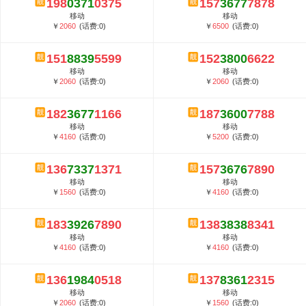
198
0371
0375
157
3677
7878
5G套餐资费贵吗？与国际相比很低会...
移动
移动
郑州全号网选号流程官方选号平台...
￥
2060
(话费:0)
￥
6500
(话费:0)
151
8839
5599
152
3800
6622
移动
移动
￥
2060
(话费:0)
￥
2060
(话费:0)
182
3677
1166
187
3600
7788
移动
移动
￥
4160
(话费:0)
￥
5200
(话费:0)
136
7337
1371
157
3676
7890
移动
移动
￥
1560
(话费:0)
￥
4160
(话费:0)
183
3926
7890
138
3838
8341
移动
移动
￥
4160
(话费:0)
￥
4160
(话费:0)
136
1984
0518
137
8361
2315
移动
移动
￥
2060
(话费:0)
￥
1560
(话费:0)