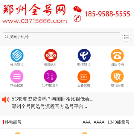
搜索手机号
移动靓号
联通靓号
电信靓号
固话号码
2020​移动最新套餐资费...
2020​联通最新套餐资费...
精确搜索
1349能量号
套餐资费
靓号回收
2020​电信最新套餐资费...
5G套餐资费贵吗？与国际相比很低会...
郑州全号网选号流程官方选号平台...
2020​移动最新套餐资费...
2020​联通最新套餐资费...
移动靓号
AAA
AAAA
1349能量号
2020​电信最新套餐资费...