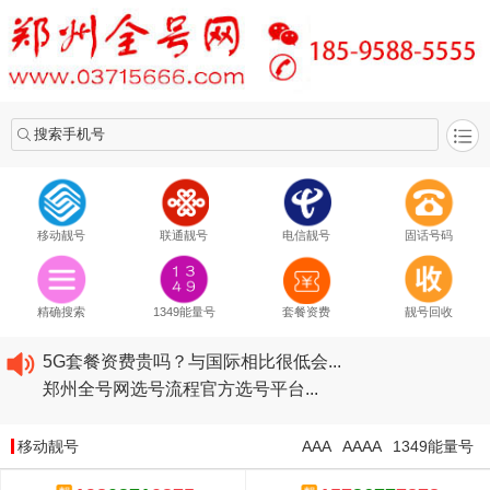
搜索手机号
移动靓号
联通靓号
电信靓号
固话号码
2020​移动最新套餐资费...
2020​联通最新套餐资费...
精确搜索
1349能量号
套餐资费
靓号回收
2020​电信最新套餐资费...
5G套餐资费贵吗？与国际相比很低会...
郑州全号网选号流程官方选号平台...
2020​移动最新套餐资费...
2020​联通最新套餐资费...
移动靓号
AAA
AAAA
1349能量号
2020​电信最新套餐资费...