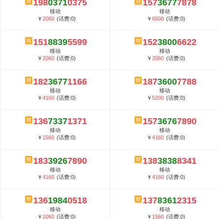
198
0371
0375
157
3677
7878
5G套餐资费贵吗？与国际相比很低会...
移动
移动
郑州全号网选号流程官方选号平台...
￥
2060
(话费:0)
￥
6500
(话费:0)
151
8839
5599
152
3800
6622
移动
移动
￥
2060
(话费:0)
￥
2060
(话费:0)
182
3677
1166
187
3600
7788
移动
移动
￥
4160
(话费:0)
￥
5200
(话费:0)
136
7337
1371
157
3676
7890
移动
移动
￥
1560
(话费:0)
￥
4160
(话费:0)
183
3926
7890
138
3838
8341
移动
移动
￥
4160
(话费:0)
￥
4160
(话费:0)
136
1984
0518
137
8361
2315
移动
移动
￥
2060
(话费:0)
￥
1560
(话费:0)