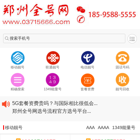
搜索手机号
移动靓号
联通靓号
电信靓号
固话号码
2020​移动最新套餐资费...
2020​联通最新套餐资费...
精确搜索
1349能量号
套餐资费
靓号回收
2020​电信最新套餐资费...
5G套餐资费贵吗？与国际相比很低会...
郑州全号网选号流程官方选号平台...
2020​移动最新套餐资费...
2020​联通最新套餐资费...
移动靓号
AAA
AAAA
1349能量号
2020​电信最新套餐资费...