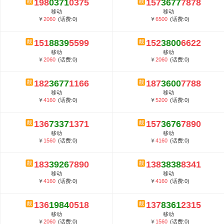
198
0371
0375
157
3677
7878
5G套餐资费贵吗？与国际相比很低会...
移动
移动
郑州全号网选号流程官方选号平台...
￥
2060
(话费:0)
￥
6500
(话费:0)
151
8839
5599
152
3800
6622
移动
移动
￥
2060
(话费:0)
￥
2060
(话费:0)
182
3677
1166
187
3600
7788
移动
移动
￥
4160
(话费:0)
￥
5200
(话费:0)
136
7337
1371
157
3676
7890
移动
移动
￥
1560
(话费:0)
￥
4160
(话费:0)
183
3926
7890
138
3838
8341
移动
移动
￥
4160
(话费:0)
￥
4160
(话费:0)
136
1984
0518
137
8361
2315
移动
移动
￥
2060
(话费:0)
￥
1560
(话费:0)