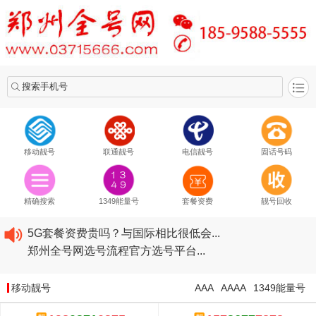
搜索手机号
移动靓号
联通靓号
电信靓号
固话号码
2020​移动最新套餐资费...
2020​联通最新套餐资费...
精确搜索
1349能量号
套餐资费
靓号回收
2020​电信最新套餐资费...
5G套餐资费贵吗？与国际相比很低会...
郑州全号网选号流程官方选号平台...
2020​移动最新套餐资费...
2020​联通最新套餐资费...
移动靓号
AAA
AAAA
1349能量号
2020​电信最新套餐资费...