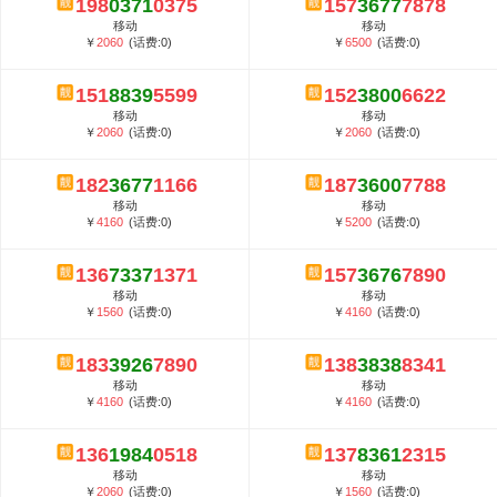
198
0371
0375
157
3677
7878
5G套餐资费贵吗？与国际相比很低会...
移动
移动
郑州全号网选号流程官方选号平台...
￥
2060
(话费:0)
￥
6500
(话费:0)
151
8839
5599
152
3800
6622
移动
移动
￥
2060
(话费:0)
￥
2060
(话费:0)
182
3677
1166
187
3600
7788
移动
移动
￥
4160
(话费:0)
￥
5200
(话费:0)
136
7337
1371
157
3676
7890
移动
移动
￥
1560
(话费:0)
￥
4160
(话费:0)
183
3926
7890
138
3838
8341
移动
移动
￥
4160
(话费:0)
￥
4160
(话费:0)
136
1984
0518
137
8361
2315
移动
移动
￥
2060
(话费:0)
￥
1560
(话费:0)