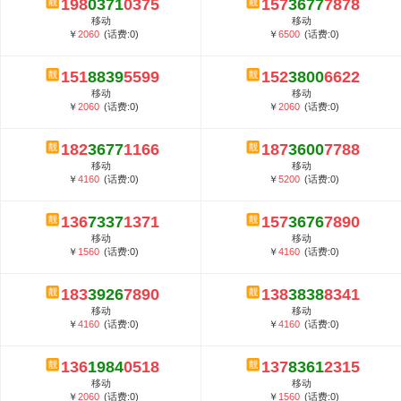
198
0371
0375
157
3677
7878
5G套餐资费贵吗？与国际相比很低会...
移动
移动
郑州全号网选号流程官方选号平台...
￥
2060
(话费:0)
￥
6500
(话费:0)
151
8839
5599
152
3800
6622
移动
移动
￥
2060
(话费:0)
￥
2060
(话费:0)
182
3677
1166
187
3600
7788
移动
移动
￥
4160
(话费:0)
￥
5200
(话费:0)
136
7337
1371
157
3676
7890
移动
移动
￥
1560
(话费:0)
￥
4160
(话费:0)
183
3926
7890
138
3838
8341
移动
移动
￥
4160
(话费:0)
￥
4160
(话费:0)
136
1984
0518
137
8361
2315
移动
移动
￥
2060
(话费:0)
￥
1560
(话费:0)