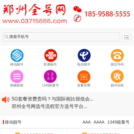
搜索手机号
移动靓号
联通靓号
电信靓号
固话号码
2020​移动最新套餐资费...
2020​联通最新套餐资费...
精确搜索
1349能量号
套餐资费
靓号回收
2020​电信最新套餐资费...
5G套餐资费贵吗？与国际相比很低会...
郑州全号网选号流程官方选号平台...
2020​移动最新套餐资费...
2020​联通最新套餐资费...
移动靓号
AAA
AAAA
1349能量号
2020​电信最新套餐资费...