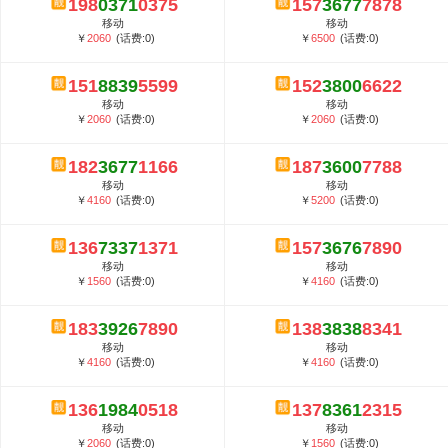
198
0371
0375
157
3677
7878
5G套餐资费贵吗？与国际相比很低会...
移动
移动
郑州全号网选号流程官方选号平台...
￥
2060
(话费:0)
￥
6500
(话费:0)
151
8839
5599
152
3800
6622
移动
移动
￥
2060
(话费:0)
￥
2060
(话费:0)
182
3677
1166
187
3600
7788
移动
移动
￥
4160
(话费:0)
￥
5200
(话费:0)
136
7337
1371
157
3676
7890
移动
移动
￥
1560
(话费:0)
￥
4160
(话费:0)
183
3926
7890
138
3838
8341
移动
移动
￥
4160
(话费:0)
￥
4160
(话费:0)
136
1984
0518
137
8361
2315
移动
移动
￥
2060
(话费:0)
￥
1560
(话费:0)