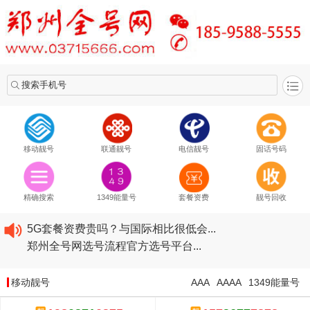
搜索手机号
移动靓号
联通靓号
电信靓号
固话号码
2020​移动最新套餐资费...
2020​联通最新套餐资费...
精确搜索
1349能量号
套餐资费
靓号回收
2020​电信最新套餐资费...
5G套餐资费贵吗？与国际相比很低会...
郑州全号网选号流程官方选号平台...
2020​移动最新套餐资费...
2020​联通最新套餐资费...
移动靓号
AAA
AAAA
1349能量号
2020​电信最新套餐资费...