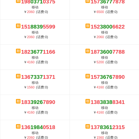
198
0371
0375
157
3677
7878
5G套餐资费贵吗？与国际相比很低会...
移动
移动
郑州全号网选号流程官方选号平台...
￥
2060
(话费:0)
￥
6500
(话费:0)
151
8839
5599
152
3800
6622
移动
移动
￥
2060
(话费:0)
￥
2060
(话费:0)
182
3677
1166
187
3600
7788
移动
移动
￥
4160
(话费:0)
￥
5200
(话费:0)
136
7337
1371
157
3676
7890
移动
移动
￥
1560
(话费:0)
￥
4160
(话费:0)
183
3926
7890
138
3838
8341
移动
移动
￥
4160
(话费:0)
￥
4160
(话费:0)
136
1984
0518
137
8361
2315
移动
移动
￥
2060
(话费:0)
￥
1560
(话费:0)