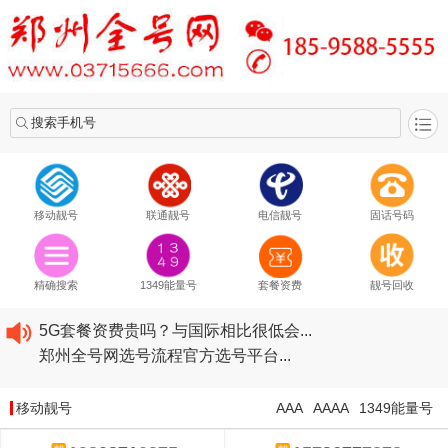
搜索手机号
移动靓号
联通靓号
电信靓号
固话号码
2020​移动最新套餐资费...
2020​联通最新套餐资费...
精确搜索
1349能量号
套餐资费
靓号回收
2020​电信最新套餐资费...
5G套餐资费贵吗？与国际相比很低会...
郑州全号网选号流程官方选号平台...
2020​移动最新套餐资费...
2020​联通最新套餐资费...
移动靓号
AAA
AAAA
1349能量号
2020​电信最新套餐资费...