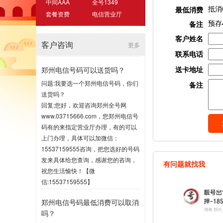
中间AAA
全号1349
抵消
最低消费
套餐资费
电信营业厅
预存
备注
客户姓名
客户咨询
更多
联系电话
送卡地址
郑州电信号码可以送货吗？
问题:我要选一个郑州电信号码，你们
备注
送货吗？
回复:您好，欢迎咨询郑州全号网
www.03715666.com，您郑州电信号
码有的来指定营业厅办理，有的可以
上门办理，具体可以加微信：
15537159555咨询，把您选好的号码
发来具体给您查询，感谢您的咨询，
有问题就找我
祝您生活愉快！【微
信:15537159555】
2020-07-16 17:00
郑州电信号码最低消费可以取消
吗？