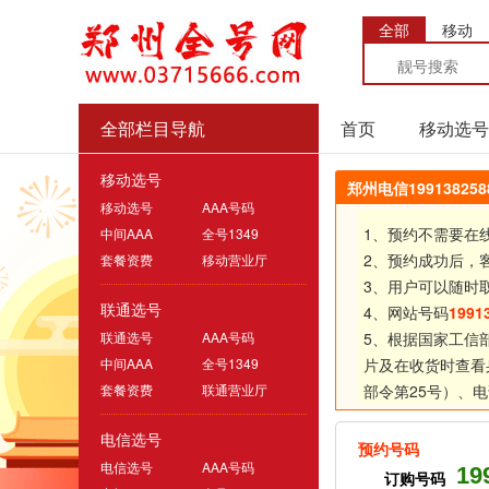
全部
移动
全部栏目导航
首页
移动选号
移动选号
郑州电信1991382
移动选号
AAA号码
1、预约不需要在
中间AAA
全号1349
2、预约成功后，
套餐资费
移动营业厅
3、用户可以随时
联通选号
4、网站号码
1991
联通选号
AAA号码
5、根据国家工信
中间AAA
全号1349
片及在收货时查看
套餐资费
联通营业厅
部令第25号）、
电
电信选号
预约号码
电信选号
AAA号码
19
订购号码