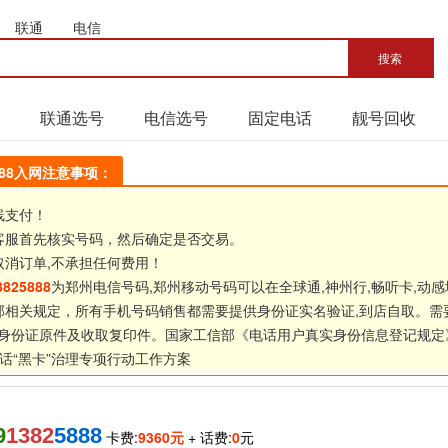
联通
电信
联通选号
电信选号
固定电话
靓号回收
5888入网注意事项：
线支付！
客服首先核实号码，然后确定是否交易。
取消订单,不承担任何费用！
3825888
为郑州电信号码,郑州移动号码可以在全球通,神州行,畅听卡,动感
部相关规定，所有手机号码销售都需要提供身份证实名验证,到店自取。需
身份证原件及收取复印件。国家工信部《
电话用户真实身份信息登记规定
话“黑卡”治理专项行动工作方案
9
1382
5888
卡费:
9360元
+ 话费:
0
元