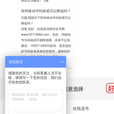
祝您生活愉快！【微
信:15537159555】
郑州移动号码保底可以降低吗？
2020-06-02 10:35
问题:我想问下郑州移动号码保底可以
降低吗？
回复:您好，欢迎咨询郑州全号网
www.03715666.com，您好，州移动
号号码保底不能降低哦，具体可以加
微信：15537159555咨询，把您选好
的号码发来具体给您查询，感谢您的
咨询，祝您生活愉快！【微
请您留言
信:15537159555】
2020-05-21 10:48
感谢您的关注，当前客服人员不在
线，请填写一下您的信息，我们会
尽快和您联系。
千万号码 任意选择
关于我们
在线选号