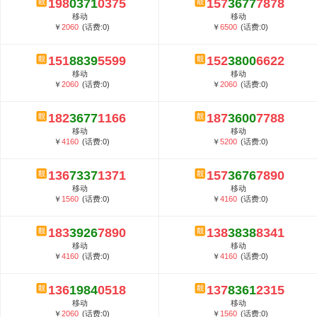
198
0371
0375
157
3677
7878
5G套餐资费贵吗？与国际相比很低会...
移动
移动
郑州全号网选号流程官方选号平台...
￥
2060
(话费:0)
￥
6500
(话费:0)
151
8839
5599
152
3800
6622
移动
移动
￥
2060
(话费:0)
￥
2060
(话费:0)
182
3677
1166
187
3600
7788
移动
移动
￥
4160
(话费:0)
￥
5200
(话费:0)
136
7337
1371
157
3676
7890
移动
移动
￥
1560
(话费:0)
￥
4160
(话费:0)
183
3926
7890
138
3838
8341
移动
移动
￥
4160
(话费:0)
￥
4160
(话费:0)
136
1984
0518
137
8361
2315
移动
移动
￥
2060
(话费:0)
￥
1560
(话费:0)