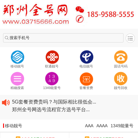
搜索手机号
移动靓号
联通靓号
电信靓号
固话号码
2020​移动最新套餐资费...
2020​联通最新套餐资费...
精确搜索
1349能量号
套餐资费
靓号回收
2020​电信最新套餐资费...
5G套餐资费贵吗？与国际相比很低会...
郑州全号网选号流程官方选号平台...
2020​移动最新套餐资费...
2020​联通最新套餐资费...
移动靓号
AAA
AAAA
1349能量号
2020​电信最新套餐资费...