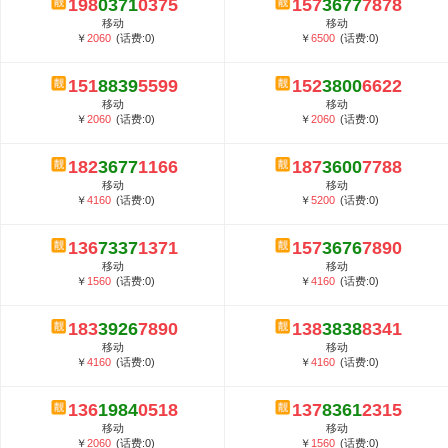
198
0371
0375
157
3677
7878
5G套餐资费贵吗？与国际相比很低会...
移动
移动
郑州全号网选号流程官方选号平台...
￥
2060
(话费:0)
￥
6500
(话费:0)
151
8839
5599
152
3800
6622
移动
移动
￥
2060
(话费:0)
￥
2060
(话费:0)
182
3677
1166
187
3600
7788
移动
移动
￥
4160
(话费:0)
￥
5200
(话费:0)
136
7337
1371
157
3676
7890
移动
移动
￥
1560
(话费:0)
￥
4160
(话费:0)
183
3926
7890
138
3838
8341
移动
移动
￥
4160
(话费:0)
￥
4160
(话费:0)
136
1984
0518
137
8361
2315
移动
移动
￥
2060
(话费:0)
￥
1560
(话费:0)