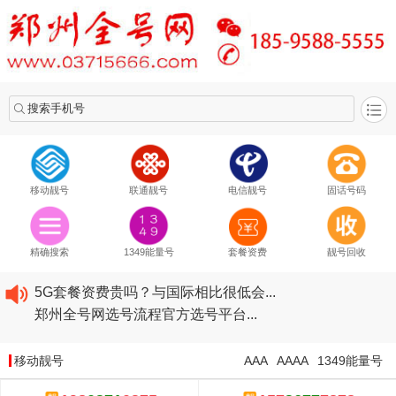
搜索手机号
移动靓号
联通靓号
电信靓号
固话号码
2020​移动最新套餐资费...
2020​联通最新套餐资费...
精确搜索
1349能量号
套餐资费
靓号回收
2020​电信最新套餐资费...
5G套餐资费贵吗？与国际相比很低会...
郑州全号网选号流程官方选号平台...
2020​移动最新套餐资费...
2020​联通最新套餐资费...
移动靓号
AAA
AAAA
1349能量号
2020​电信最新套餐资费...