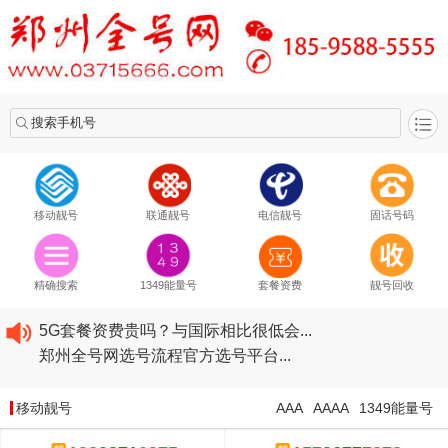
搜索手机号
移动靓号
联通靓号
电信靓号
固话号码
2020​移动最新套餐资费...
2020​联通最新套餐资费...
精确搜索
1349能量号
套餐资费
靓号回收
2020​电信最新套餐资费...
5G套餐资费贵吗？与国际相比很低会...
郑州全号网选号流程官方选号平台...
2020​移动最新套餐资费...
2020​联通最新套餐资费...
移动靓号
AAA
AAAA
1349能量号
2020​电信最新套餐资费...