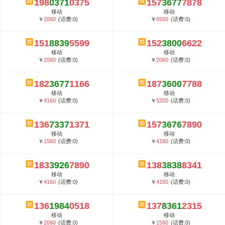
198
0371
0375
157
3677
7878
5G套餐资费贵吗？与国际相比很低会...
移动
移动
郑州全号网选号流程官方选号平台...
￥
2060
(话费:0)
￥
6500
(话费:0)
151
8839
5599
152
3800
6622
移动
移动
￥
2060
(话费:0)
￥
2060
(话费:0)
182
3677
1166
187
3600
7788
移动
移动
￥
4160
(话费:0)
￥
5200
(话费:0)
136
7337
1371
157
3676
7890
移动
移动
￥
1560
(话费:0)
￥
4160
(话费:0)
183
3926
7890
138
3838
8341
移动
移动
￥
4160
(话费:0)
￥
4160
(话费:0)
136
1984
0518
137
8361
2315
移动
移动
￥
2060
(话费:0)
￥
1560
(话费:0)