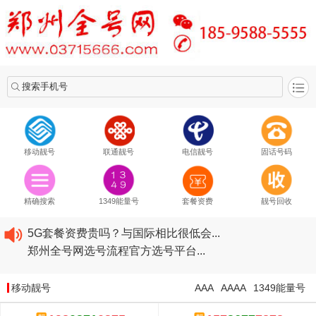
搜索手机号
移动靓号
联通靓号
电信靓号
固话号码
2020​移动最新套餐资费...
2020​联通最新套餐资费...
精确搜索
1349能量号
套餐资费
靓号回收
2020​电信最新套餐资费...
5G套餐资费贵吗？与国际相比很低会...
郑州全号网选号流程官方选号平台...
2020​移动最新套餐资费...
2020​联通最新套餐资费...
移动靓号
AAA
AAAA
1349能量号
2020​电信最新套餐资费...