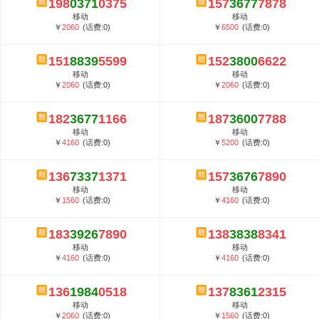
198
0371
0375
157
3677
7878
5G套餐资费贵吗？与国际相比很低会...
移动
移动
郑州全号网选号流程官方选号平台...
￥
2060
(话费:0)
￥
6500
(话费:0)
151
8839
5599
152
3800
6622
移动
移动
￥
2060
(话费:0)
￥
2060
(话费:0)
182
3677
1166
187
3600
7788
移动
移动
￥
4160
(话费:0)
￥
5200
(话费:0)
136
7337
1371
157
3676
7890
移动
移动
￥
1560
(话费:0)
￥
4160
(话费:0)
183
3926
7890
138
3838
8341
移动
移动
￥
4160
(话费:0)
￥
4160
(话费:0)
136
1984
0518
137
8361
2315
移动
移动
￥
2060
(话费:0)
￥
1560
(话费:0)