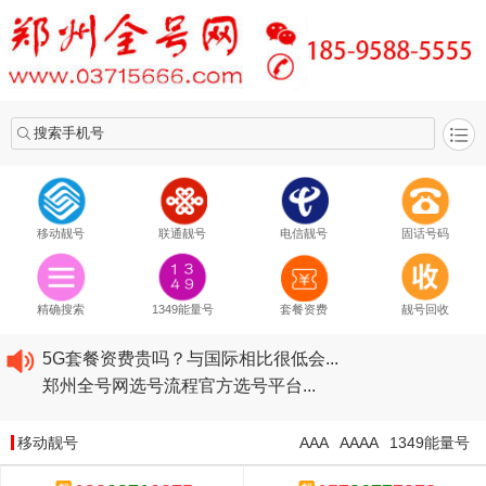
搜索手机号
移动靓号
联通靓号
电信靓号
固话号码
2020​移动最新套餐资费...
2020​联通最新套餐资费...
精确搜索
1349能量号
套餐资费
靓号回收
2020​电信最新套餐资费...
5G套餐资费贵吗？与国际相比很低会...
郑州全号网选号流程官方选号平台...
2020​移动最新套餐资费...
2020​联通最新套餐资费...
移动靓号
AAA
AAAA
1349能量号
2020​电信最新套餐资费...