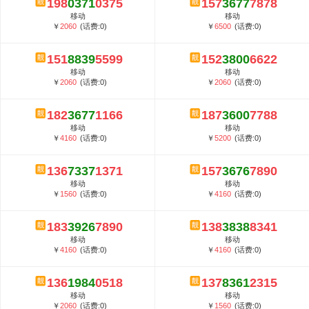
198
0371
0375
157
3677
7878
5G套餐资费贵吗？与国际相比很低会...
移动
移动
郑州全号网选号流程官方选号平台...
￥
2060
(话费:0)
￥
6500
(话费:0)
151
8839
5599
152
3800
6622
移动
移动
￥
2060
(话费:0)
￥
2060
(话费:0)
182
3677
1166
187
3600
7788
移动
移动
￥
4160
(话费:0)
￥
5200
(话费:0)
136
7337
1371
157
3676
7890
移动
移动
￥
1560
(话费:0)
￥
4160
(话费:0)
183
3926
7890
138
3838
8341
移动
移动
￥
4160
(话费:0)
￥
4160
(话费:0)
136
1984
0518
137
8361
2315
移动
移动
￥
2060
(话费:0)
￥
1560
(话费:0)