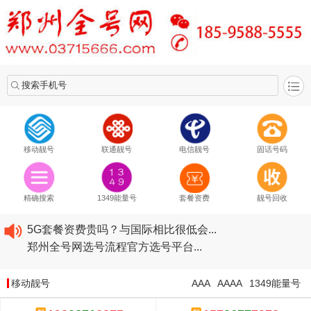
搜索手机号
移动靓号
联通靓号
电信靓号
固话号码
2020​移动最新套餐资费...
2020​联通最新套餐资费...
精确搜索
1349能量号
套餐资费
靓号回收
2020​电信最新套餐资费...
5G套餐资费贵吗？与国际相比很低会...
郑州全号网选号流程官方选号平台...
2020​移动最新套餐资费...
2020​联通最新套餐资费...
移动靓号
AAA
AAAA
1349能量号
2020​电信最新套餐资费...