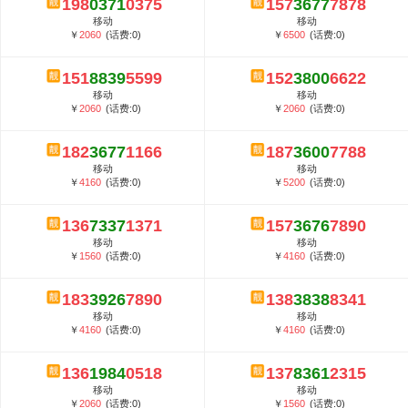
198
0371
0375
157
3677
7878
5G套餐资费贵吗？与国际相比很低会...
移动
移动
郑州全号网选号流程官方选号平台...
￥
2060
(话费:0)
￥
6500
(话费:0)
151
8839
5599
152
3800
6622
移动
移动
￥
2060
(话费:0)
￥
2060
(话费:0)
182
3677
1166
187
3600
7788
移动
移动
￥
4160
(话费:0)
￥
5200
(话费:0)
136
7337
1371
157
3676
7890
移动
移动
￥
1560
(话费:0)
￥
4160
(话费:0)
183
3926
7890
138
3838
8341
移动
移动
￥
4160
(话费:0)
￥
4160
(话费:0)
136
1984
0518
137
8361
2315
移动
移动
￥
2060
(话费:0)
￥
1560
(话费:0)