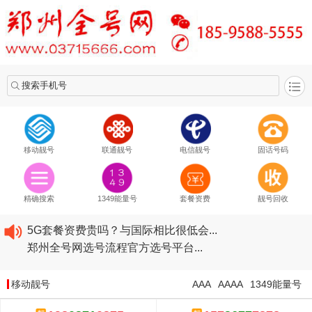
搜索手机号
移动靓号
联通靓号
电信靓号
固话号码
2020​移动最新套餐资费...
2020​联通最新套餐资费...
精确搜索
1349能量号
套餐资费
靓号回收
2020​电信最新套餐资费...
5G套餐资费贵吗？与国际相比很低会...
郑州全号网选号流程官方选号平台...
2020​移动最新套餐资费...
2020​联通最新套餐资费...
移动靓号
AAA
AAAA
1349能量号
2020​电信最新套餐资费...