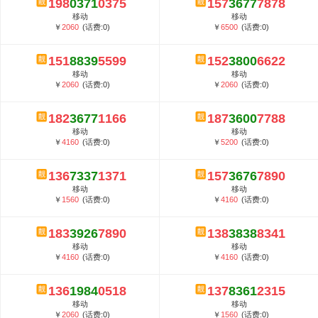
198
0371
0375
157
3677
7878
5G套餐资费贵吗？与国际相比很低会...
移动
移动
郑州全号网选号流程官方选号平台...
￥
2060
(话费:0)
￥
6500
(话费:0)
151
8839
5599
152
3800
6622
移动
移动
￥
2060
(话费:0)
￥
2060
(话费:0)
182
3677
1166
187
3600
7788
移动
移动
￥
4160
(话费:0)
￥
5200
(话费:0)
136
7337
1371
157
3676
7890
移动
移动
￥
1560
(话费:0)
￥
4160
(话费:0)
183
3926
7890
138
3838
8341
移动
移动
￥
4160
(话费:0)
￥
4160
(话费:0)
136
1984
0518
137
8361
2315
移动
移动
￥
2060
(话费:0)
￥
1560
(话费:0)