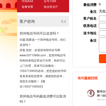
中间AAA
全号1349
0
最低消费
套餐资费
电信营业厅
无低
备注
客户姓名
客户咨询
更多
联系电话
送卡地址
郑州电信号码可以送货吗？
问题:我要选一个郑州电信号码，你们
备注
送货吗？
回复:您好，欢迎咨询郑州全号网
www.03715666.com，您郑州电信号
码有的来指定营业厅办理，有的可以
上门办理，具体可以加微信：
15537159555咨询，把您选好的号码
发来具体给您查询，感谢您的咨询，
有问题就找我
祝您生活愉快！【微
信:15537159555】
2020-07-16 17:00
郑州电信号码最低消费可以取消
吗？