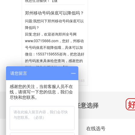
祝您生活愉快！【微
信:15537159555】
郑州移动号码保底可以降低吗？
2020-06-02 10:35
问题:我想问下郑州移动号码保底可以
降低吗？
回复:您好，欢迎咨询郑州全号网
www.03715666.com，您好，州移动
号号码保底不能降低哦，具体可以加
微信：15537159555咨询，把您选好
的号码发来具体给您查询，感谢您的
咨询，祝您生活愉快！【微
请您留言
信:15537159555】
2020-05-21 10:48
感谢您的关注，当前客服人员不在
线，请填写一下您的信息，我们会
尽快和您联系。
千万号码 任意选择
关于我们
在线选号