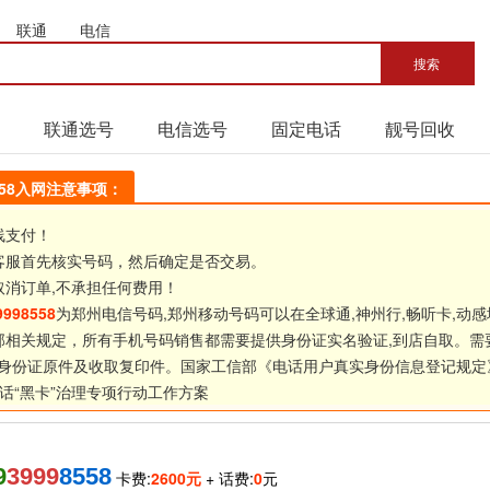
联通
电信
联通选号
电信选号
固定电话
靓号回收
8558入网注意事项：
线支付！
客服首先核实号码，然后确定是否交易。
取消订单,不承担任何费用！
9998558
为郑州电信号码,郑州移动号码可以在全球通,神州行,畅听卡,动感
部相关规定，所有手机号码销售都需要提供身份证实名验证,到店自取。需
身份证原件及收取复印件。国家工信部《
电话用户真实身份信息登记规定
话“黑卡”治理专项行动工作方案
9
3999
8558
卡费:
2600元
+ 话费:
0
元