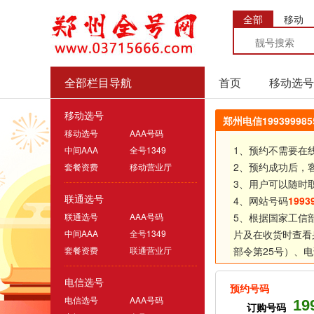
全部
移动
全部栏目导航
首页
移动选号
移动选号
郑州电信1993999
移动选号
AAA号码
1、预约不需要在
中间AAA
全号1349
2、预约成功后，
套餐资费
移动营业厅
3、用户可以随时
联通选号
4、网站号码
1993
联通选号
AAA号码
5、根据国家工信
中间AAA
全号1349
片及在收货时查看
套餐资费
联通营业厅
部令第25号）、
电
电信选号
预约号码
电信选号
AAA号码
19
订购号码