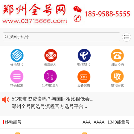
搜索手机号
移动靓号
联通靓号
电信靓号
固话号码
2020​移动最新套餐资费...
2020​联通最新套餐资费...
精确搜索
1349能量号
套餐资费
靓号回收
2020​电信最新套餐资费...
5G套餐资费贵吗？与国际相比很低会...
郑州全号网选号流程官方选号平台...
2020​移动最新套餐资费...
2020​联通最新套餐资费...
移动靓号
AAA
AAAA
1349能量号
2020​电信最新套餐资费...