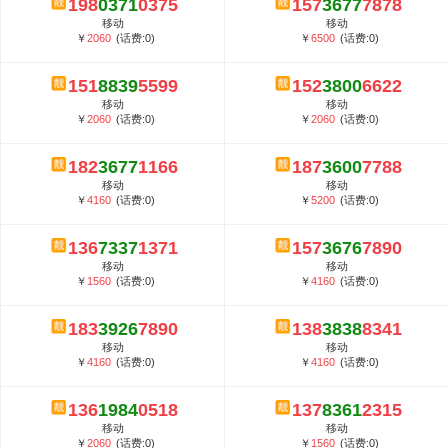
198
0371
0375
157
3677
7878
5G套餐资费贵吗？与国际相比很低会...
移动
移动
郑州全号网选号流程官方选号平台...
￥
2060
(话费:0)
￥
6500
(话费:0)
151
8839
5599
152
3800
6622
移动
移动
￥
2060
(话费:0)
￥
2060
(话费:0)
182
3677
1166
187
3600
7788
移动
移动
￥
4160
(话费:0)
￥
5200
(话费:0)
136
7337
1371
157
3676
7890
移动
移动
￥
1560
(话费:0)
￥
4160
(话费:0)
183
3926
7890
138
3838
8341
移动
移动
￥
4160
(话费:0)
￥
4160
(话费:0)
136
1984
0518
137
8361
2315
移动
移动
￥
2060
(话费:0)
￥
1560
(话费:0)