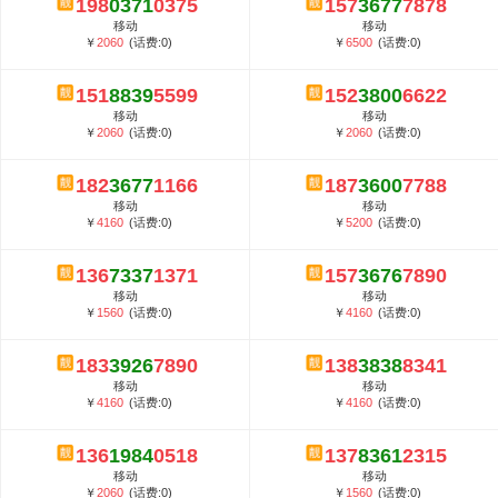
198
0371
0375
157
3677
7878
5G套餐资费贵吗？与国际相比很低会...
移动
移动
郑州全号网选号流程官方选号平台...
￥
2060
(话费:0)
￥
6500
(话费:0)
151
8839
5599
152
3800
6622
移动
移动
￥
2060
(话费:0)
￥
2060
(话费:0)
182
3677
1166
187
3600
7788
移动
移动
￥
4160
(话费:0)
￥
5200
(话费:0)
136
7337
1371
157
3676
7890
移动
移动
￥
1560
(话费:0)
￥
4160
(话费:0)
183
3926
7890
138
3838
8341
移动
移动
￥
4160
(话费:0)
￥
4160
(话费:0)
136
1984
0518
137
8361
2315
移动
移动
￥
2060
(话费:0)
￥
1560
(话费:0)