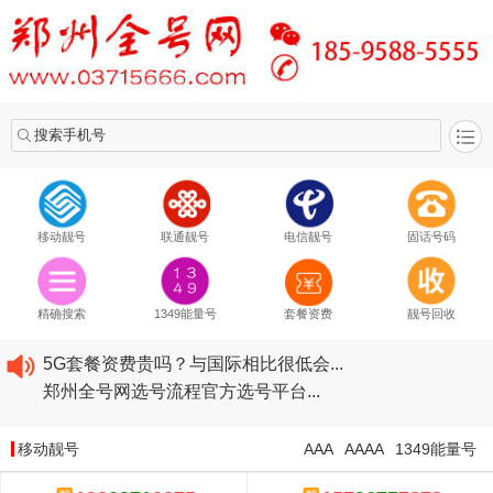
搜索手机号
移动靓号
联通靓号
电信靓号
固话号码
2020​移动最新套餐资费...
2020​联通最新套餐资费...
精确搜索
1349能量号
套餐资费
靓号回收
2020​电信最新套餐资费...
5G套餐资费贵吗？与国际相比很低会...
郑州全号网选号流程官方选号平台...
2020​移动最新套餐资费...
2020​联通最新套餐资费...
移动靓号
AAA
AAAA
1349能量号
2020​电信最新套餐资费...