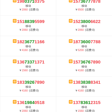
198
0371
0375
157
3677
7878
5G套餐资费贵吗？与国际相比很低会...
移动
移动
郑州全号网选号流程官方选号平台...
￥
2060
(话费:0)
￥
6500
(话费:0)
151
8839
5599
152
3800
6622
移动
移动
￥
2060
(话费:0)
￥
2060
(话费:0)
182
3677
1166
187
3600
7788
移动
移动
￥
4160
(话费:0)
￥
5200
(话费:0)
136
7337
1371
157
3676
7890
移动
移动
￥
1560
(话费:0)
￥
4160
(话费:0)
183
3926
7890
138
3838
8341
移动
移动
￥
4160
(话费:0)
￥
4160
(话费:0)
136
1984
0518
137
8361
2315
移动
移动
￥
2060
(话费:0)
￥
1560
(话费:0)