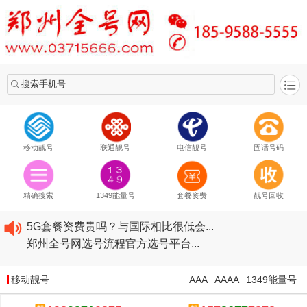
搜索手机号
移动靓号
联通靓号
电信靓号
固话号码
2020​移动最新套餐资费...
2020​联通最新套餐资费...
精确搜索
1349能量号
套餐资费
靓号回收
2020​电信最新套餐资费...
5G套餐资费贵吗？与国际相比很低会...
郑州全号网选号流程官方选号平台...
2020​移动最新套餐资费...
2020​联通最新套餐资费...
移动靓号
AAA
AAAA
1349能量号
2020​电信最新套餐资费...