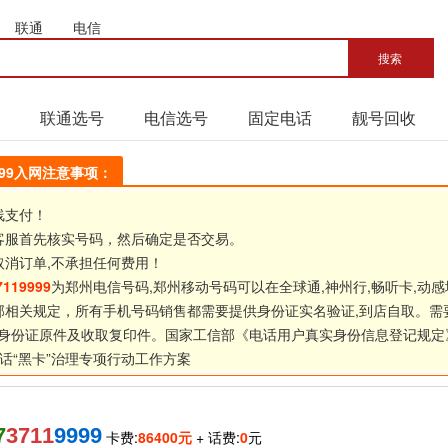
联通
电信
联通选号
电信选号
固定电话
靓号回收
9999入网注意事项：
线支付！
客服首先核实号码，然后确定是否交易。
取消订单,不承担任何费用！
7119999
为郑州电信号码,郑州移动号码可以在全球通,神州行,畅听卡,动感
部相关规定，所有手机号码销售都需要提供身份证实名验证,到店自取。需
身份证原件及收取复印件。国家工信部《
电话用户真实身份信息登记规定
话“黑卡”治理专项行动工作方案
7
3711
9999
卡费:
86400元
+ 话费:
0
元