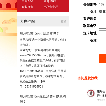
中间AAA
全号1349
189
最低消费
套餐资费
电信营业厅
最低
备注
客户姓名
客户咨询
更多
联系电话
送卡地址
郑州电信号码可以送货吗？
问题:我要选一个郑州电信号码，你们
备注
送货吗？
回复:您好，欢迎咨询郑州全号网
www.03715666.com，您郑州电信号
码有的来指定营业厅办理，有的可以
上门办理，具体可以加微信：
15537159555咨询，把您选好的号码
发来具体给您查询，感谢您的咨询，
有问题就找我
祝您生活愉快！【微
信:15537159555】
2020-07-16 17:00
郑州电信号码最低消费可以取消
吗？