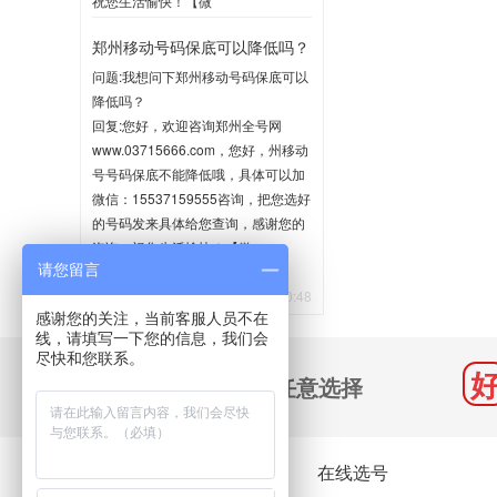
祝您生活愉快！【微
信:15537159555】
郑州移动号码保底可以降低吗？
2020-06-02 10:35
问题:我想问下郑州移动号码保底可以
降低吗？
回复:您好，欢迎咨询郑州全号网
www.03715666.com，您好，州移动
号号码保底不能降低哦，具体可以加
微信：15537159555咨询，把您选好
的号码发来具体给您查询，感谢您的
咨询，祝您生活愉快！【微
请您留言
信:15537159555】
2020-05-21 10:48
感谢您的关注，当前客服人员不在
线，请填写一下您的信息，我们会
尽快和您联系。
千万号码 任意选择
关于我们
在线选号