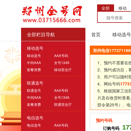
全部
移动
全部栏目导航
首页
移动选号
移动选号
郑州电信1773711
移动选号
AAA号码
1、预约不需要在
中间AAA
全号1349
2、预约成功后，
套餐资费
移动营业厅
3、用户可以随时
联通选号
4、网站号码
1773
联通选号
AAA号码
5、根据国家工信
中间AAA
全号1349
片及在收货时查看
套餐资费
联通营业厅
部令第25号）、
电
电信选号
预约号码
电信选号
AAA号码
17
订购号码