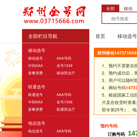
全部
移动
全部栏目导航
首页
移动选号
移动选号
郑州移动1473716
移动选号
AAA号码
1、预约不需要在
中间AAA
全号1349
2、预约成功后，
套餐资费
移动营业厅
3、用户可以随时
联通选号
4、网站号码
1473
联通选号
AAA号码
5、根据国家工信
中间AAA
全号1349
片及在收货时查看
套餐资费
联通营业厅
部令第25号）、
电
电信选号
预约号码
电信选号
AAA号码
14
订购号码