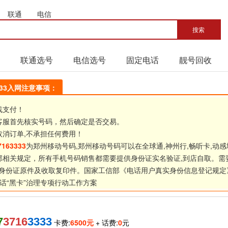
联通
电信
联通选号
电信选号
固定电话
靓号回收
3333入网注意事项：
线支付！
客服首先核实号码，然后确定是否交易。
取消订单,不承担任何费用！
7163333
为郑州移动号码,郑州移动号码可以在全球通,神州行,畅听卡,动感
部相关规定，所有手机号码销售都需要提供身份证实名验证,到店自取。需
身份证原件及收取复印件。国家工信部《
电话用户真实身份信息登记规定
话“黑卡”治理专项行动工作方案
7
3716
3333
卡费:
6500元
+ 话费:
0
元