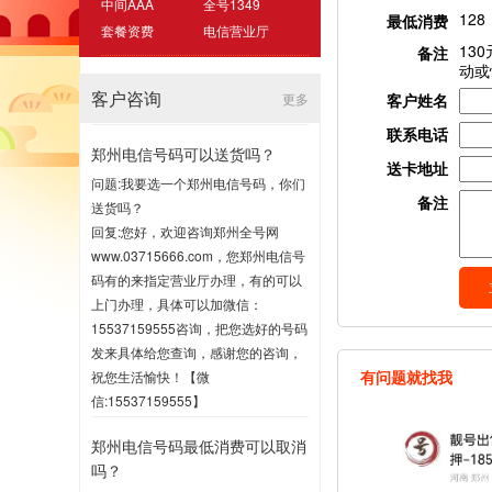
中间AAA
全号1349
128
最低消费
套餐资费
电信营业厅
13
备注
动或
客户咨询
更多
客户姓名
联系电话
郑州电信号码可以送货吗？
送卡地址
问题:我要选一个郑州电信号码，你们
备注
送货吗？
回复:您好，欢迎咨询郑州全号网
www.03715666.com，您郑州电信号
码有的来指定营业厅办理，有的可以
上门办理，具体可以加微信：
15537159555咨询，把您选好的号码
发来具体给您查询，感谢您的咨询，
有问题就找我
祝您生活愉快！【微
信:15537159555】
2020-07-16 17:00
郑州电信号码最低消费可以取消
吗？