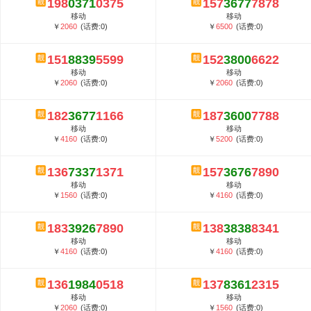
198
0371
0375
157
3677
7878
5G套餐资费贵吗？与国际相比很低会...
移动
移动
郑州全号网选号流程官方选号平台...
￥
2060
(话费:0)
￥
6500
(话费:0)
151
8839
5599
152
3800
6622
移动
移动
￥
2060
(话费:0)
￥
2060
(话费:0)
182
3677
1166
187
3600
7788
移动
移动
￥
4160
(话费:0)
￥
5200
(话费:0)
136
7337
1371
157
3676
7890
移动
移动
￥
1560
(话费:0)
￥
4160
(话费:0)
183
3926
7890
138
3838
8341
移动
移动
￥
4160
(话费:0)
￥
4160
(话费:0)
136
1984
0518
137
8361
2315
移动
移动
￥
2060
(话费:0)
￥
1560
(话费:0)