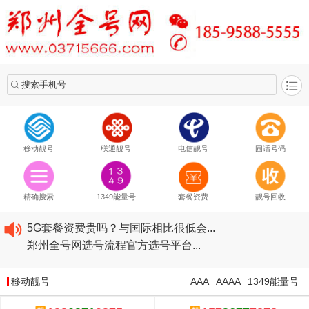
搜索手机号
移动靓号
联通靓号
电信靓号
固话号码
2020​移动最新套餐资费...
2020​联通最新套餐资费...
精确搜索
1349能量号
套餐资费
靓号回收
2020​电信最新套餐资费...
5G套餐资费贵吗？与国际相比很低会...
郑州全号网选号流程官方选号平台...
2020​移动最新套餐资费...
2020​联通最新套餐资费...
移动靓号
AAA
AAAA
1349能量号
2020​电信最新套餐资费...