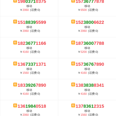
198
0371
0375
157
3677
7878
5G套餐资费贵吗？与国际相比很低会...
移动
移动
郑州全号网选号流程官方选号平台...
￥
2060
(话费:0)
￥
6500
(话费:0)
151
8839
5599
152
3800
6622
移动
移动
￥
2060
(话费:0)
￥
2060
(话费:0)
182
3677
1166
187
3600
7788
移动
移动
￥
4160
(话费:0)
￥
5200
(话费:0)
136
7337
1371
157
3676
7890
移动
移动
￥
1560
(话费:0)
￥
4160
(话费:0)
183
3926
7890
138
3838
8341
移动
移动
￥
4160
(话费:0)
￥
4160
(话费:0)
136
1984
0518
137
8361
2315
移动
移动
￥
2060
(话费:0)
￥
1560
(话费:0)