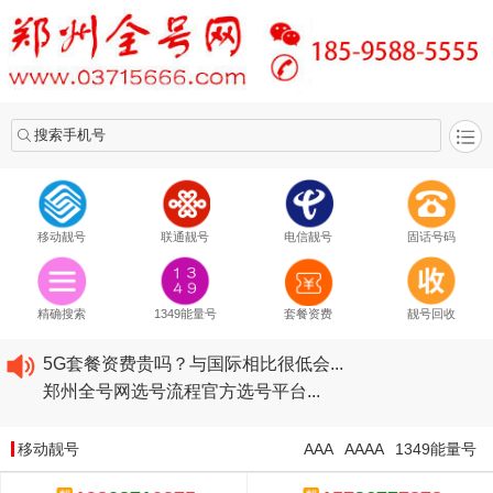
搜索手机号
移动靓号
联通靓号
电信靓号
固话号码
2020​移动最新套餐资费...
2020​联通最新套餐资费...
精确搜索
1349能量号
套餐资费
靓号回收
2020​电信最新套餐资费...
5G套餐资费贵吗？与国际相比很低会...
郑州全号网选号流程官方选号平台...
2020​移动最新套餐资费...
2020​联通最新套餐资费...
移动靓号
AAA
AAAA
1349能量号
2020​电信最新套餐资费...