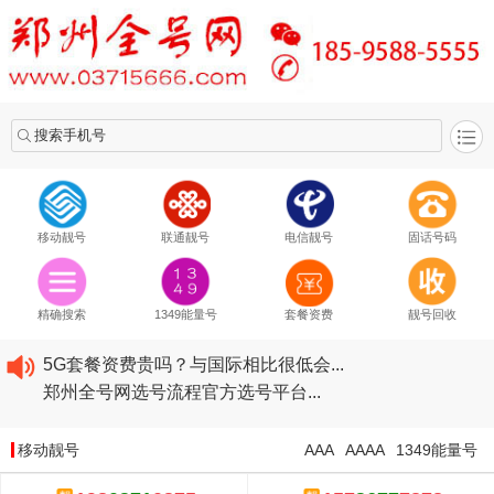
搜索手机号
移动靓号
联通靓号
电信靓号
固话号码
2020​移动最新套餐资费...
2020​联通最新套餐资费...
精确搜索
1349能量号
套餐资费
靓号回收
2020​电信最新套餐资费...
5G套餐资费贵吗？与国际相比很低会...
郑州全号网选号流程官方选号平台...
2020​移动最新套餐资费...
2020​联通最新套餐资费...
移动靓号
AAA
AAAA
1349能量号
2020​电信最新套餐资费...