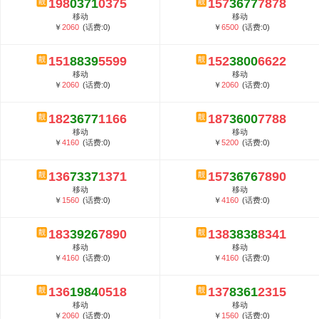
198
0371
0375
157
3677
7878
5G套餐资费贵吗？与国际相比很低会...
移动
移动
郑州全号网选号流程官方选号平台...
￥
2060
(话费:0)
￥
6500
(话费:0)
151
8839
5599
152
3800
6622
移动
移动
￥
2060
(话费:0)
￥
2060
(话费:0)
182
3677
1166
187
3600
7788
移动
移动
￥
4160
(话费:0)
￥
5200
(话费:0)
136
7337
1371
157
3676
7890
移动
移动
￥
1560
(话费:0)
￥
4160
(话费:0)
183
3926
7890
138
3838
8341
移动
移动
￥
4160
(话费:0)
￥
4160
(话费:0)
136
1984
0518
137
8361
2315
移动
移动
￥
2060
(话费:0)
￥
1560
(话费:0)