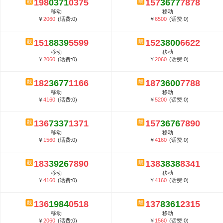
198
0371
0375
157
3677
7878
5G套餐资费贵吗？与国际相比很低会...
移动
移动
郑州全号网选号流程官方选号平台...
￥
2060
(话费:0)
￥
6500
(话费:0)
151
8839
5599
152
3800
6622
移动
移动
￥
2060
(话费:0)
￥
2060
(话费:0)
182
3677
1166
187
3600
7788
移动
移动
￥
4160
(话费:0)
￥
5200
(话费:0)
136
7337
1371
157
3676
7890
移动
移动
￥
1560
(话费:0)
￥
4160
(话费:0)
183
3926
7890
138
3838
8341
移动
移动
￥
4160
(话费:0)
￥
4160
(话费:0)
136
1984
0518
137
8361
2315
移动
移动
￥
2060
(话费:0)
￥
1560
(话费:0)