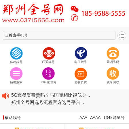
搜索手机号
移动靓号
联通靓号
电信靓号
固话号码
2020​移动最新套餐资费...
2020​联通最新套餐资费...
精确搜索
1349能量号
套餐资费
靓号回收
2020​电信最新套餐资费...
5G套餐资费贵吗？与国际相比很低会...
郑州全号网选号流程官方选号平台...
2020​移动最新套餐资费...
2020​联通最新套餐资费...
移动靓号
AAA
AAAA
1349能量号
2020​电信最新套餐资费...