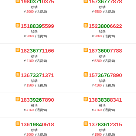
198
0371
0375
157
3677
7878
5G套餐资费贵吗？与国际相比很低会...
移动
移动
郑州全号网选号流程官方选号平台...
￥
2060
(话费:0)
￥
6500
(话费:0)
151
8839
5599
152
3800
6622
移动
移动
￥
2060
(话费:0)
￥
2060
(话费:0)
182
3677
1166
187
3600
7788
移动
移动
￥
4160
(话费:0)
￥
5200
(话费:0)
136
7337
1371
157
3676
7890
移动
移动
￥
1560
(话费:0)
￥
4160
(话费:0)
183
3926
7890
138
3838
8341
移动
移动
￥
4160
(话费:0)
￥
4160
(话费:0)
136
1984
0518
137
8361
2315
移动
移动
￥
2060
(话费:0)
￥
1560
(话费:0)