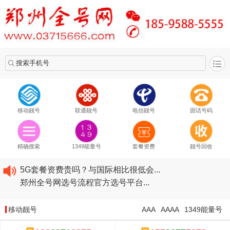
搜索手机号
移动靓号
联通靓号
电信靓号
固话号码
2020​移动最新套餐资费...
2020​联通最新套餐资费...
精确搜索
1349能量号
套餐资费
靓号回收
2020​电信最新套餐资费...
5G套餐资费贵吗？与国际相比很低会...
郑州全号网选号流程官方选号平台...
2020​移动最新套餐资费...
2020​联通最新套餐资费...
移动靓号
AAA
AAAA
1349能量号
2020​电信最新套餐资费...