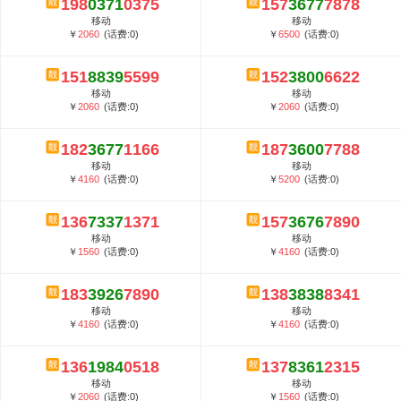
198
0371
0375
157
3677
7878
5G套餐资费贵吗？与国际相比很低会...
移动
移动
郑州全号网选号流程官方选号平台...
￥
2060
(话费:0)
￥
6500
(话费:0)
151
8839
5599
152
3800
6622
移动
移动
￥
2060
(话费:0)
￥
2060
(话费:0)
182
3677
1166
187
3600
7788
移动
移动
￥
4160
(话费:0)
￥
5200
(话费:0)
136
7337
1371
157
3676
7890
移动
移动
￥
1560
(话费:0)
￥
4160
(话费:0)
183
3926
7890
138
3838
8341
移动
移动
￥
4160
(话费:0)
￥
4160
(话费:0)
136
1984
0518
137
8361
2315
移动
移动
￥
2060
(话费:0)
￥
1560
(话费:0)