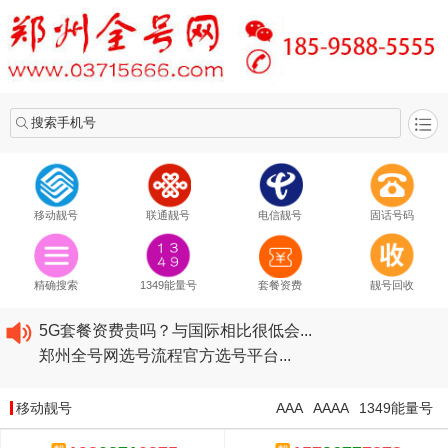
搜索手机号
移动靓号
联通靓号
电信靓号
固话号码
2020​移动最新套餐资费...
2020​联通最新套餐资费...
精确搜索
1349能量号
套餐资费
靓号回收
2020​电信最新套餐资费...
5G套餐资费贵吗？与国际相比很低会...
郑州全号网选号流程官方选号平台...
2020​移动最新套餐资费...
2020​联通最新套餐资费...
移动靓号
AAA
AAAA
1349能量号
2020​电信最新套餐资费...