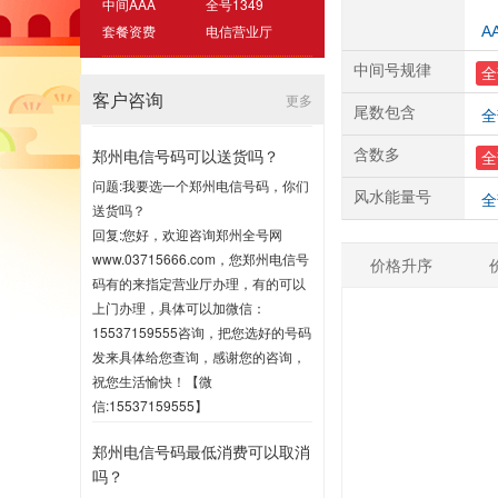
中间AAA
全号1349
套餐资费
电信营业厅
A
中间号规律
全
客户咨询
更多
尾数包含
全
郑州电信号码可以送货吗？
含数多
全
问题:我要选一个郑州电信号码，你们
风水能量号
全
送货吗？
回复:您好，欢迎咨询郑州全号网
www.03715666.com，您郑州电信号
价格升序
码有的来指定营业厅办理，有的可以
上门办理，具体可以加微信：
15537159555咨询，把您选好的号码
发来具体给您查询，感谢您的咨询，
祝您生活愉快！【微
信:15537159555】
2020-07-16 17:00
郑州电信号码最低消费可以取消
吗？