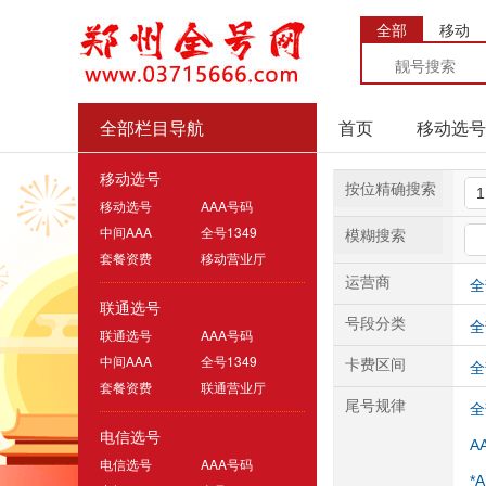
全部
移动
全部栏目导航
首页
移动选号
移动选号
按位精确搜索
移动选号
AAA号码
中间AAA
全号1349
模糊搜索
套餐资费
移动营业厅
运营商
全
联通选号
号段分类
全
联通选号
AAA号码
中间AAA
全号1349
卡费区间
全
套餐资费
联通营业厅
尾号规律
全
电信选号
A
电信选号
AAA号码
*