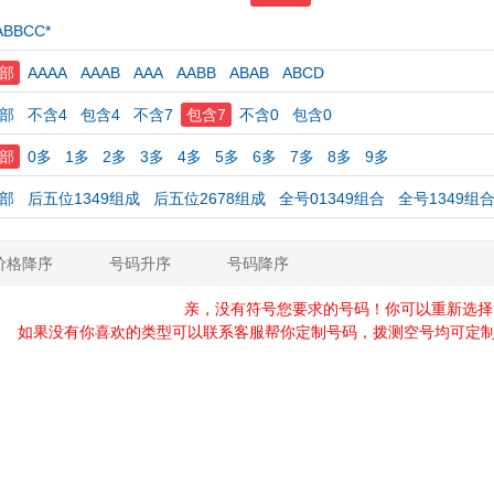
ABBCC*
部
AAAA
AAAB
AAA
AABB
ABAB
ABCD
部
不含4
包含4
不含7
包含7
不含0
包含0
部
0多
1多
2多
3多
4多
5多
6多
7多
8多
9多
部
后五位1349组成
后五位2678组成
全号01349组合
全号1349组
价格降序
号码升序
号码降序
亲，没有符号您要求的号码！你可以重新选择
如果没有你喜欢的类型可以联系客服帮你定制号码，拨测空号均可定制，定制