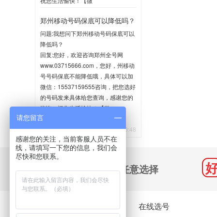
祝您生活愉快！【微
信:15537159555】
郑州移动号码保底可以降低吗？
2020-06-02 10:35
问题:我想问下郑州移动号码保底可以
降低吗？
回复:您好，欢迎咨询郑州全号网
www.03715666.com，您好，州移动
号号码保底不能降低哦，具体可以加
微信：15537159555咨询，把您选好
的号码发来具体给您查询，感谢您的
咨询，祝您生活愉快！【微
请您留言
信:15537159555】
2020-05-21 10:48
感谢您的关注，当前客服人员不在
线，请填写一下您的信息，我们会
尽快和您联系。
千万号码 任意选择
关于我们
在线选号