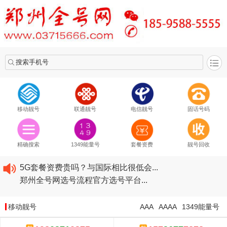
搜索手机号
移动靓号
联通靓号
电信靓号
固话号码
2020​移动最新套餐资费...
2020​联通最新套餐资费...
精确搜索
1349能量号
套餐资费
靓号回收
2020​电信最新套餐资费...
5G套餐资费贵吗？与国际相比很低会...
郑州全号网选号流程官方选号平台...
2020​移动最新套餐资费...
2020​联通最新套餐资费...
移动靓号
AAA
AAAA
1349能量号
2020​电信最新套餐资费...