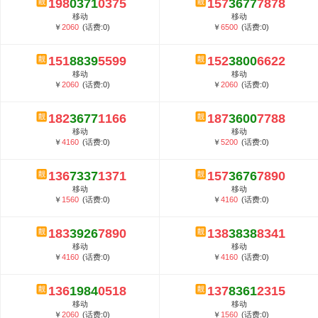
198
0371
0375
157
3677
7878
5G套餐资费贵吗？与国际相比很低会...
移动
移动
郑州全号网选号流程官方选号平台...
￥
2060
(话费:0)
￥
6500
(话费:0)
151
8839
5599
152
3800
6622
移动
移动
￥
2060
(话费:0)
￥
2060
(话费:0)
182
3677
1166
187
3600
7788
移动
移动
￥
4160
(话费:0)
￥
5200
(话费:0)
136
7337
1371
157
3676
7890
移动
移动
￥
1560
(话费:0)
￥
4160
(话费:0)
183
3926
7890
138
3838
8341
移动
移动
￥
4160
(话费:0)
￥
4160
(话费:0)
136
1984
0518
137
8361
2315
移动
移动
￥
2060
(话费:0)
￥
1560
(话费:0)